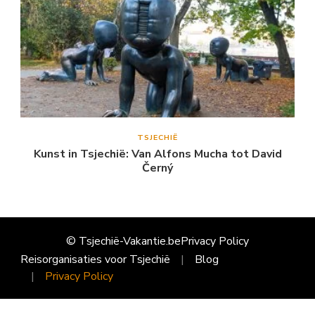
TSJECHIË
Kunst in Tsjechië: Van Alfons Mucha tot David
Černý
© Tsjechië-Vakantie.be
Privacy Policy
Reisorganisaties voor Tsjechië
Blog
Privacy Policy