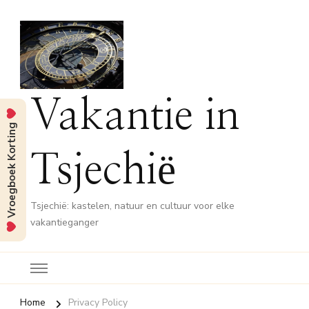
Vakantie in
Vroegboek Korting
Tsjechië
Tsjechië: kastelen, natuur en cultuur voor elke
vakantieganger
Home
Privacy Policy