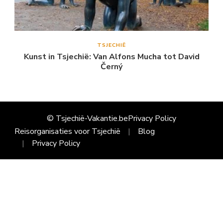
TSJECHIË
Kunst in Tsjechië: Van Alfons Mucha tot David
Černý
© Tsjechië-Vakantie.be
Privacy Policy
Reisorganisaties voor Tsjechië
Blog
Privacy Policy