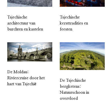
Tsjechische
Tsjechische
architectuur van
kersttradities en
burchten en kastelen
feesten
De Moldau:
Riviercruise door het
De Tsjechische
hart van Tsjechië
bergketens:
Natuurschoon in
overvloed